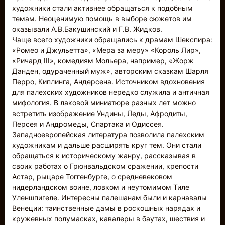
художники стали активнее обращаться к подобным
темам. Неоценимую помощь в выборе сюжетов им
оказывали А.В.Бакушинский и Г.В. Жидков.
Чаще всего художники обращались к драмам Шекспира:
«Ромео и Джульетта», «Мера за меру» «Король Лир»,
«Ричард III», комедиям Мольера, например, «Жорж
Данден, одураченный муж», авторским сказкам Шарля
Перро, Киплинга, Андерсена. Источником вдохновения
для палехских художников нередко служила и античная
мифология. В лаковой миниатюре разных лет можно
встретить изображение Ундины, Леды, Афродиты,
Персея и Андромеды, Спартака и Одиссея.
Западноевропейская литература позволила палехским
художникам и дальше расширять круг тем. Они стали
обращаться к историческому жанру, рассказывая в
своих работах о Грюнвальдском сражении, крепости
Астар, рыцаре Тоггенбурге, о средневековом
нидерландском воине, ловком и неутомимом Тиле
Уленшпигеле. Интересны палешанам были и карнавалы
Венеции: таинственные дамы в роскошных нарядах и
кружевных полумасках, кавалеры в баутах, шествия и