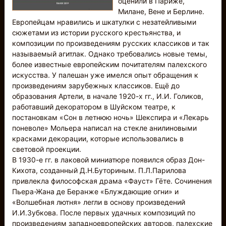
оценили в Париже,
Милане, Вене и Берлине.
Европейцам нравились и шкатулки с незатейливыми
сюжетами из истории русского крестьянства, и
композиции по произведениям русских классиков и так
называемый агитлак. Однако требовались новые темы,
более известные европейским почитателям палехского
искусства. У палешан уже имелся опыт обращения к
произведениям зарубежных классиков. Ещё до
образования Артели, в начале 1920-х гг., И.И. Голиков,
работавший декоратором в Шуйском театре, к
постановкам «Сон в летнюю ночь» Шекспира и «Лекарь
поневоле» Мольера написал на стекле анилиновыми
красками декорации, которые использовались в
световой проекции.
В 1930-е гг. в лаковой миниатюре появился образ Дон-
Кихота, созданный Д.Н.Буториным. П.Л.Парилова
привлекла философская драма «Фауст» Гёте. Сочинения
Пьера-Жана де Беранже «Блуждающие огни» и
«Волшебная лютня» легли в основу произведений
И.И.Зубкова. После первых удачных композиций по
произведениям западноевропейских авторов, палехские