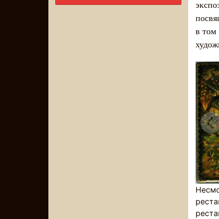
экспо
посвя
в том
худож
Несмо
реста
реста