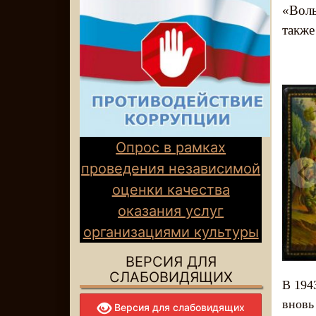
«Воль
также
Опрос в рамках
проведения независимой
оценки качества
оказания услуг
организациями культуры
ВЕРСИЯ ДЛЯ
СЛАБОВИДЯЩИХ
В 194
вновь
Версия для слабовидящих