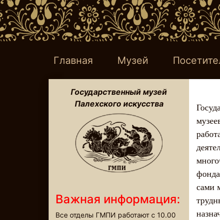
Главная
Музей
Посетите
Государственный музей
Палехского искусства
Госуд
музее
работ
деяте
много
фонда
сами 
Важная информация:
трудн
назна
Все отделы ГМПИ работают с 10.00