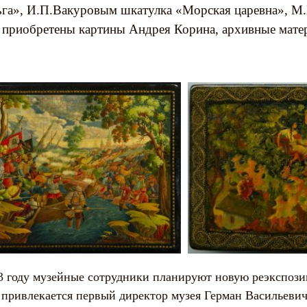
га», И.П.Вакуровым шкатулка «Морская царевна», М
 приобретены картины Андрея Корина, архивные мате
3 году музейные сотрудники планируют новую реэкспозиц
 привлекается первый директор музея Герман Васильевич