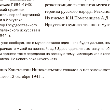
нцев (1884 -1945).
реэкспозицию экспонатов музея с
ский художник,
героизм русского народа. Реэксп
тель первой картинной
Из письма К.И.Померанцева А.Д.
и в Иркутске.
Иркутского художественного музея
тор Государственного
палехского искусства в
944 гг.
 уже сообщал, что в музее остался один – как будет дальше, не
раиваете музей на военный лад? Здесь сделали выставку на об
и прочего тоже переделал на военную тему, имеющимися эксп
иков. Но нового пока ничего нет».
нно Константин Иннокентьевич сожалел о невозможност
шего 12 октября 1941 г.