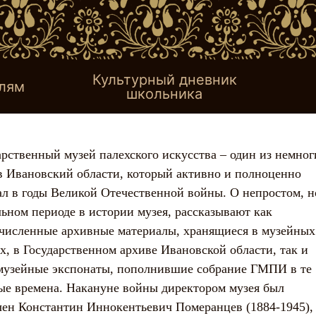
Культурный дневник
лям
школьника
арственный музей палехского искусства – один из немног
в Ивановский области, который активно и полноценно
ал в годы Великой Отечественной войны. О непростом, н
льном периоде в истории музея, рассказывают как
численные архивные материалы, хранящиеся в музейных
х, в Государственном архиве Ивановской области, так и
музейные экспонаты, пополнившие собрание ГМПИ в те
ые времена. Накануне войны директором музея был
чен Константин Иннокентьевич Померанцев (1884-1945),