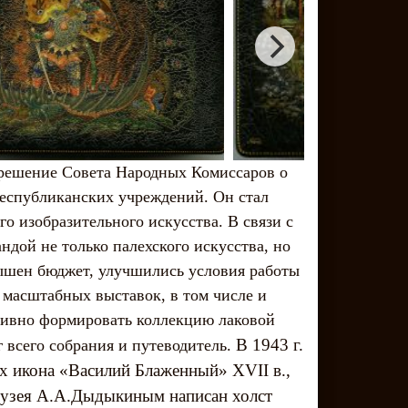
 решение Совета Народных Комиссаров о
 республиканских учреждений. Он стал
о изобразительного искусства. В связи с
ндой не только палехского искусства, но
ышен бюджет, улучшились условия работы
 масштабных выставок, в том числе и
тивно формировать коллекцию лаковой
В 1943 г.
 всего собрания и путеводитель.
их икона «Василий Блаженный» XVII в.,
 музея А.А.Дыдыкиным написан холст