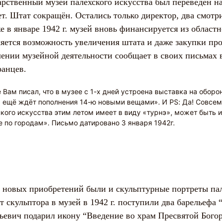
арственный музей палехского искусства был переведён 
т. Штат сокращён. Остались только директор, два смотри
е в январе 1942 г. музей вновь финансируется из област
яется возможность увеличения штата и даже закупки пр
ении музейной деятельности сообщает в своих письмах 
анцев.
 Вам писал, что в музее с 1-х дней устроена выставка на оборо
ь ещё ждёт пополнения 14-ю новыми вещами». И
PS
: Да! Совсе
кого искусства этим летом имеет в виду «турнэ», может быть и 
 по городам». Письмо датировано 3 января 1942г.
 новых приобретений были и скульптурные портреты па
от скульптора в музей в 1942 г. поступили два барельефа
ьевич подарил икону “Введение во храм Пресвятой Бого