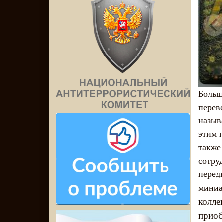
Больш
перев
назыв
этим 
также
сотру
перед
миниа
колле
приоб