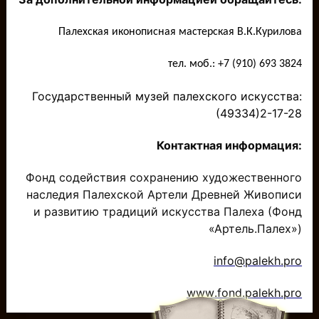
Палехская иконописная мастерская В.К.Курилова
тел. моб.: +7 (910) 693 3824
Государственный музей палехского искусства:
(49334)2-17-28
Контактная информация:
Фонд содействия сохранению художественного
наследия Палехской Артели Древней Живописи
и развитию традиций искусства Палеха (Фонд
«Артель.Палех»)
info
@
palekh
.
pro
www
.
fond
.
palekh
.
pro