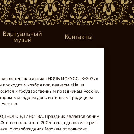
Виртуальный
Контакты
музей
образовательная акция «НОЧЬ ИСКУССТВ-2022»
и проходит 4 ноября под девизом «Наши
носится к государственным праздникам России.
отором мы отдаём дань истинным традициям
течество.
АРОДНОГО ЕДИНСТВА. Праздник является одним
Ф, его справляют с 2005 года, однако история
века, с освобождения Москвы от польских