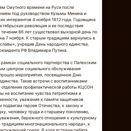
ем Смутного времени на Руси после
нием под руководством Кузьмы Минина и
их интервентов 4 ноября 1612 года. Годовщина
Октябрьская революция и ее последствия
 течении 86 лет существовал выходной день по
на 7 ноября. К старым традициям вернулись в
 славы», учредив День народного единства.
президента РФ Владимира Путина.
 рамках социального партнерства с Палехским
ым центром социального обслуживания
 прошло мероприятия, посвященное Дню
единства. Такие встречи с воспитанниками
о отделения профилактической работы КЦСОН
ы на воспитание чувства патриотизма и
енности, уважения к памяти защитников
и подвигам героев Отечества, к закону и
ку, человеку труда и старшему поколению,
уважения, бережного отношения к культурному
 традициям многонационального народа», к
окружающей среде. В ходе встречи ребята