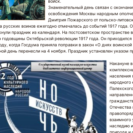
войск.
Знаменательный день связан с окончани
освобождения Москвы народным ополче
Дмитрия Пожарского от польско-литовск
а русских воинов ежегодно отмечалась до событий 1917 года. 
нули праздник из календаря. На постсоветском пространстве в
 годовщины Октябрьской революции 1917 года. Он приходился 
оду, когда Госдума приняла поправки в закон «О днях воинской
ой день перенесли на 4 ноября. Праздник установлен указом 
Накануне в
комплексн
населения
народного 
Палехског
направленн
гражданств
Отечества 
правопоряд
взаимного 
наследию и
природе и 