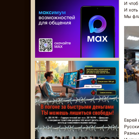
И чтоб
И хоть
Мы фла
Еврей 
Русски
Разных