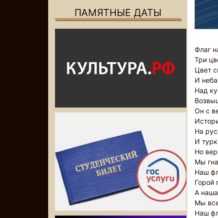
ПАМЯТНЫЕ ДАТЫ
Флаг н
Три цв
Цвет с
И неба
Над ку
Возвыш
Он с в
Истор
На рус
И турк
Но вер
Мы гна
Наш фл
Горой 
А наша
Мы все
Наш фл