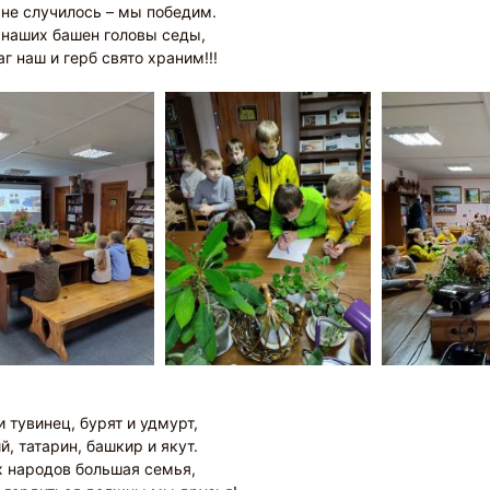
 не случилось – мы победим.
 наших башен головы седы,
г наш и герб свято храним!!!
и тувинец, бурят и удмурт,
й, татарин, башкир и якут.
 народов большая семья,