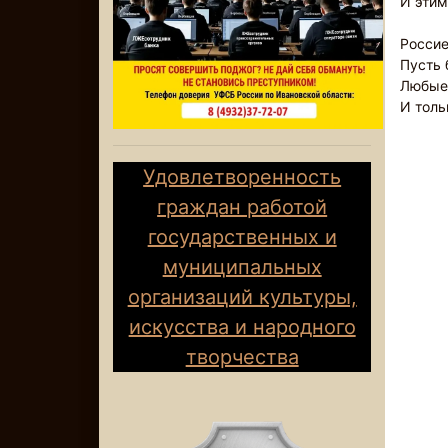
И этим
Россие
Пусть 
Любые
И тол
Удовлетворенность
граждан работой
государственных и
муниципальных
организаций культуры,
искусства и народного
творчества