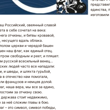
представил
единства, 
изготовили 
аш Российский, овеянный славой
ета в себе сочетал на века:
нега отчизны, и битвы кровавой,
, несущего вдаль облака.
полом церкви и чередой башен
ен наш флаг, как единый отец.
етром свободным и реет, и пляшет.
ии русской всесильный венец…
ских людей часто все нападали:
и, и шведы, и шляхта гурьбой,
а в отечество нам помогала,
ли французов и немцев долой.
аг, наша вера, мы все за едино,
постоим за отчизну свою.
 держава стоит недвижимо,
 за неё сложим главы в бою.
аг – это символ, символ победы,