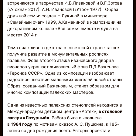
встречаются в творчестве И.В.Ливановой и В.Г.Зотова
(«У окна» 2017), А.Н. Ивановой («Утро» 1977). Образ
дружной семьи создан Н.Лукиной в миниатюре
«Семейный очаг» 1999, А.Каманиной в композиции на
декоративном кошеле «Вся семья вместе и душа на
месте» 2014 г.
Тема счастливого детства в советской стране также
получила развитие в монументальных росписях
палешан. Фойе второго этажа ивановского дворца
пионеров украшает живописный фриз П.Д.Баженова
«Героика СССР». Одна из композиций изображает
радостное шествие маленьких жителей новой страны.
Образ, созданный Баженовым, станет образцом для
многих композиций палехских мастеров.
Одна из известных палехских стенописей находится в
Международном детском центре «Артек»,
в столовой
лагеря «Лазурный».
Работа была выполнена
в
1984 году
по мотивам сказок А. С. Пушкина, к 185-
летию со дня рождения поэта. Авторы проекта и