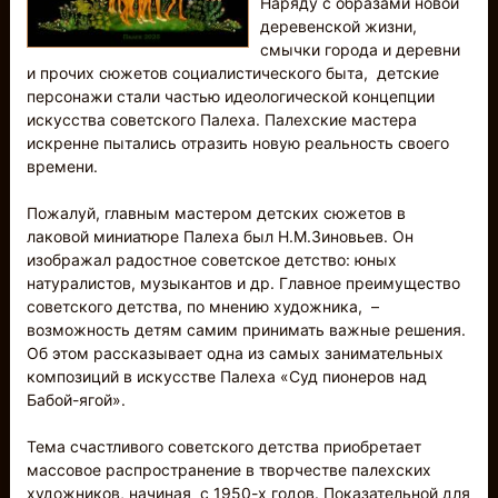
Наряду с образами новой
деревенской жизни,
смычки города и деревни
и прочих сюжетов социалистического быта, детские
персонажи стали частью идеологической концепции
искусства советского Палеха. Палехские мастера
искренне пытались отразить новую реальность своего
времени.
Пожалуй, главным мастером детских сюжетов в
лаковой миниатюре Палеха был Н.М.Зиновьев. Он
изображал радостное советское детство: юных
натуралистов, музыкантов и др. Главное преимущество
советского детства, по мнению художника, –
возможность детям самим принимать важные решения.
Об этом рассказывает одна из самых занимательных
композиций в искусстве Палеха «Суд пионеров над
Бабой-ягой».
Тема счастливого советского детства приобретает
массовое распространение в творчестве палехских
художников, начиная с 1950-х годов. Показательной для