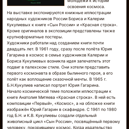
молодежи к истории
освоения космоса.
На выставке экспонируются книжные иллюстрации
народных художников России Бориса и Калерии
Кукулиевых к книге «Сын России» и «Красная строка».
Кроме оригиналов в экспозиции представлены также
крупноформатные постеры.
Художники работали над созданием книги почти
двадцать лет. В 1961 году, сразу после полёта Юрия
Гагарина в космос в семье художников Калерии и
Бориса Кукулиевых возникла идея запечатлеть этот
подвиг в палехском стиле. Они хотели представить
первого космонавта в образе былинного героя, а его
полёт как воплощение сказочной мечты. В 1965 г.
Б.Н.Кукулиев написал портрет Юрия Гагарина.
Начало космической теме положили иллюстрации к
книге Анатолия Митяева «Красная строка». В ней есть
композиции «Первый», «Космос», а на обложке книги
изображён Юрий Гагарин в скафандре. С 1961 по 1980
год Б.Н. и К.В. Кукулиевы создали отдельный
живописный цикл «Сын России», посвящённый первому
человеку, покорившему космос. Когда издательство