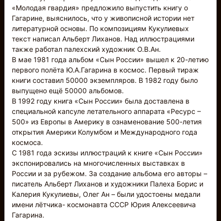
«Молодая гвардия» предложило выпустить книгу о
Гагарине, выяснилось, что у живописной истории нет
литературной основы. По композициям Кукулиевых
текст написал Альберт Лиханов. Над иллюстрациями
также работал палехский художник О.В.Ан.
В мае 1981 года альбом «Сын России» вышел к 20-летию
первого полёта Ю.А.Гагарина в космос. Первый тираж
книги составил 50000 экземпляров. В 1982 году было
выпущено ещё 50000 альбомов.
В 1992 году книга «Сын России» была доставлена в
специальной капсуле летательного аппарата «Ресурс –
500» из Европы в Америку в ознаменование 500-летия
открытия Америки Колумбом и Международного года
космоса.
С 1981 года эскизы иллюстраций к книге «Сын России»
экспонировались на многочисленных выставках в
России и за рубежом. За создание альбома его авторы –
писатель Альберт Лиханов и художники Палеха Борис и
Калерия Кукулиевы, Олег Ан – были удостоены медали
имени лётчика- космонавта СССР Юрия Алексеевича
Гагарина.