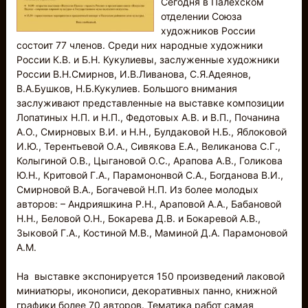
Сегодня в Палехском
отделении Союза
художников России
состоит 77 членов. Среди них народные художники
России К.В. и Б.Н. Кукулиевы, заслуженные художники
России В.Н.Смирнов, И.В.Ливанова, С.Я.Адеянов,
В.А.Бушков, Н.Б.Кукулиев. Большого внимания
заслуживают представленные на выставке композиции
Лопатиных Н.П. и Н.П., Федотовых А.В. и В.П., Почанина
А.О., Смирновых В.И. и Н.Н., Булдаковой Н.Б., Яблоковой
И.Ю., Терентьевой О.А., Сивякова Е.А., Великанова С.Г.,
Колыгиной О.В., Цыгановой О.С., Арапова А.В., Голикова
Ю.Н., Критовой Г.А., Парамононвой С.А., Богданова В.И.,
Смирновой В.А., Богачевой Н.П. Из более молодых
авторов: – Андрияшкина Р.Н., Араповой А.А., Бабановой
Н.Н., Беловой О.Н., Бокарева Д.В. и Бокаревой А.В.,
Зыковой Г.А., Костиной М.В., Маминой Д.А. Парамоновой
А.М.
На выставке экспонируется 150 произведений лаковой
миниатюры, иконописи, декоративных панно, книжной
графики более 70 авторов. Тематика работ самая