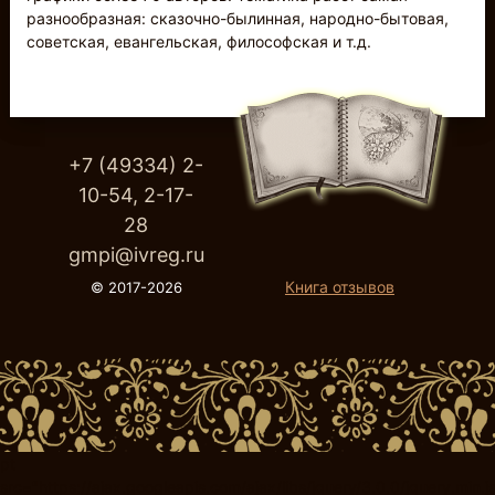
разнообразная: сказочно-былинная, народно-бытовая,
советская, евангельская, философская и т.д.
+7 (49334) 2-
10-54, 2-17-
28
gmpi@ivreg.ru
Книга отзывов
© 2017-2026
pt
src="https://ajax.googleapis.com/ajax/libs/jquery/3.0.0/jquery.min.j