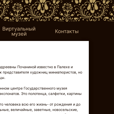
Виртуальный
Контакты
музей
дреевны Почаниной известно в Палехе и
как представителя художниц миниатюристов, но
цы.
онном центре Государственного музея
кспонатов. Это полотенца, салфетки, картины
о человека всю его жизнь- от рождения и до
ьные, величайные, заветные, новосельские,