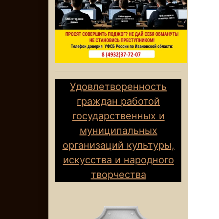
Удовлетворенность
граждан работой
государственных и
муниципальных
организаций культуры,
искусства и народного
творчества