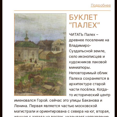
Подробнее
БУКЛЕТ
“ПАЛЕХ”
ЧИТАТЬ Палех –
древнее поселение на
Владимиро-
Суздапьсной земле,
село иконописцев и
художников лаковой
миниатюры.
Неповторимый облик
Палеха сохраняется в
архитектуре старой
части посёлка. Когда-
то исторический центр
именовался Горой. сейчас это улицы Баканова и
Ленина. Первая является частью московской
магистрали и ориентирована с севера на юг, вторая,
идущая с запада на восток, указывает направление